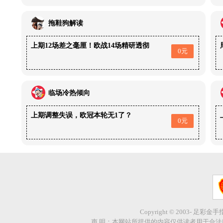
拖鞋狗解读
上期12场差之毫厘！欧战14场精研透彻
0元
临场冷热倾向
上期调整失误，欧冠本轮无1了？
0元
Copyright © 2003- 足彩金
声 明：本网站所提供的内容仅供读者用于合