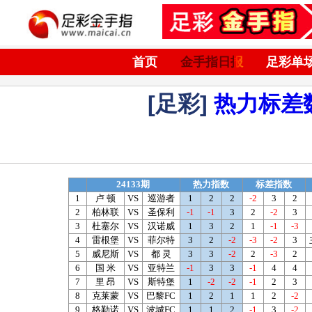
首页
金手指日报
足彩单
[足彩]
热力标差
24133期
热力指数
标差指数
1
卢 顿
VS
巡游者
1
2
2
-2
3
2
2
柏林联
VS
圣保利
-1
-1
3
2
-2
3
3
杜塞尔
VS
汉诺威
1
3
2
1
-1
-3
4
雷根堡
VS
菲尔特
3
2
-2
-3
-2
3
5
威尼斯
VS
都 灵
3
3
-2
2
-3
2
6
国 米
VS
亚特兰
-1
3
3
-1
4
4
7
里 昂
VS
斯特堡
1
-2
-2
-1
2
3
8
克莱蒙
VS
巴黎FC
1
2
1
1
2
-2
9
格勒诺
VS
波城FC
1
1
2
-1
3
-2