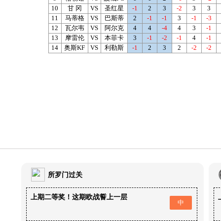
10
甘 冈
VS
圣红星
-1
2
3
-2
3
3
11
马蒂格
VS
巴斯蒂
2
-1
-1
3
-1
-3
12
瓦尔韦
VS
阿尔克
4
4
-4
4
3
-1
13
摩雷伦
VS
本菲卡
3
-1
-2
-1
4
-1
14
奥斯KF
VS
利勒斯
-1
2
3
2
-2
-2
所罗门过关
上期二等奖！这期欧战誓上一层
中