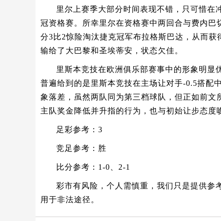
里尔上赛季大部分时间表现不错，只可惜在
冠资格赛。所幸里尔在资格赛中两回合与费内巴
分3比2惊险淘汰捷克冠军布拉格斯巴达，从而
输给了大巴黎和圣埃蒂安，状态欠佳。
里斯本竞技在欧洲俱乐部赛事中的形象明显
普遍给到的是里斯本竞技在主场让对手-0.5搭配中
象落差，虽然两队同为第三档球队，但正如前文
主队奖金降低并升指的行为，也与初始让步态度
足彩参考：3
竞足参考：胜
比分参考：1-0、2-1
彩市有风险，个人需慎重，我们只是提供参
用于非法途径。