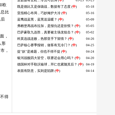
亚数据有玄机，冷负可以博
(
中
)
05-23
05-25
加欧
既是德比又是保级战，数据有了态度
(
中
)
05-18
以总比
亚指精心布局，巧妙掩护大冷
(
中
)
05-16
先后
蓝鹰战蓝黑，蓝黑送温暖？
(
中
)
05-09
弗赖堡再战布拉加，是报仇还是饮恨？
(
中
)
05-05
巴萨豪取九连胜，真要被主场龙狙击？
(
中
)
05-02
面，
科莫连战连败，热那亚手下留情？
(
中
)
04-26
队形
巴萨核心赛季报销，做客有无冷门？
(
中
)
04-25
后市，
捉“妖”是难题，但也不得不捉
(
中
)
04-24
银河战舰四大皆空，联赛还会用心吗？
(
中
)
04-20
德国杯对手勒沃输球，拜仁也紧随其后？
(
中
)
04-19
表面有防意，实则是陷阱
(
中
)
04-14
不得