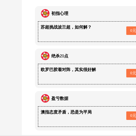
初指心理
苏超挑战波兰超，如何解？
0
绝杀21点
欧罗巴胶着对阵，其实很好解
0
盈亏数据
澳指态度矛盾，恐是为平局
0