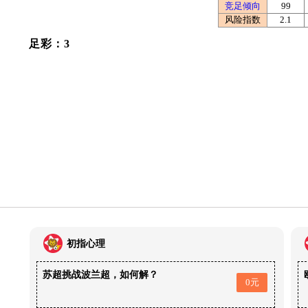
竞足倾向
99
风险指数
2.1
足彩：3
初指心理
苏超挑战波兰超，如何解？
0元