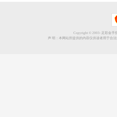
Copyright © 2003- 足彩金
声 明：本网站所提供的内容仅供读者用于合