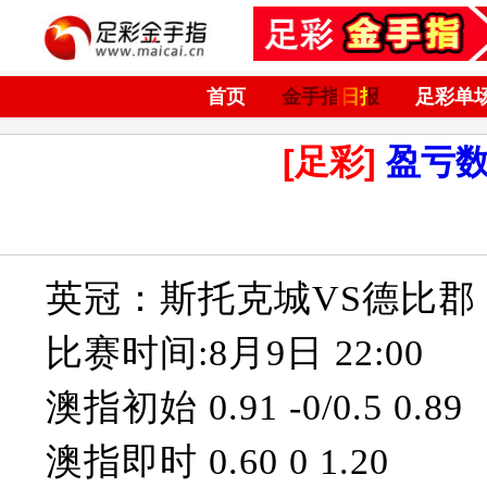
首页
金手指日报
足彩单
[足彩]
盈亏
英冠：斯托克城VS德比郡
比赛时间:8月9日 22:00
澳指初始 0.91 -0/0.5 0.89
澳指即时 0.60 0 1.20