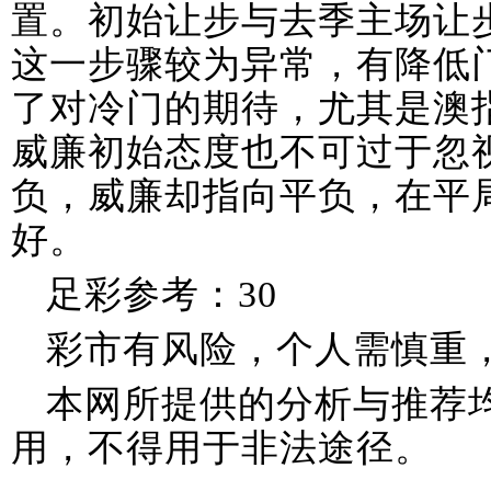
置。初始让步与去季主场让
这一步骤较为异常，有降低
了对冷门的期待，尤其是澳
威廉初始态度也不可过于忽
负，威廉却指向平负，在平局
好。
足彩参考：30
彩市有风险，个人需慎重
本网所提供的分析与推荐
用，不得用于非法途径。