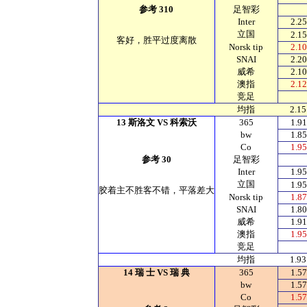
参考 310
足智彩
Inter
2.25
立国
2.15
客好，胜平过度离散
Norsk tip
2.10
SNAI
2.20
威希
2.10
澳指
2.12
竞足
均指
2.15
13 斯洛文 VS 科索沃
365
1.91
bw
1.85
Co
1.95
参考 30
足智彩
Inter
1.95
立国
1.95
胶着主不胜客不错，平落差大
Norsk tip
1.87
SNAI
1.80
威希
1.91
澳指
1.95
竞足
均指
1.93
14 瑞 士 VS 瑞 典
365
1.57
bw
1.57
Co
1.57