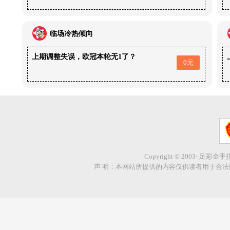
临场冷热倾向
上期调整失误，欧冠本轮无1了？
0元
Copyright © 2003- 足彩金
声 明：本网站所提供的内容仅供读者用于合