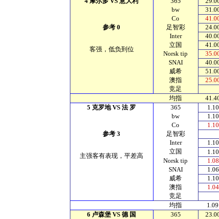
4 摩尔多 VS 意大利
365
29.0
bw
31.0
Co
41.0
参考 0
足智彩
24.0
Inter
40.0
立国
41.0
客强，低负到位
Norsk tip
35.0
SNAI
40.0
威希
51.0
澳指
25.0
竞足
均指
41.4
5 克罗地 VS 法 罗
365
1.10
bw
1.10
Co
1.10
参考 3
足智彩
Inter
1.10
立国
1.10
主强客有表现，平差高
Norsk tip
1.08
SNAI
1.06
威希
1.10
澳指
1.04
竞足
均指
1.09
6 卢森堡 VS 德 国
365
23.0