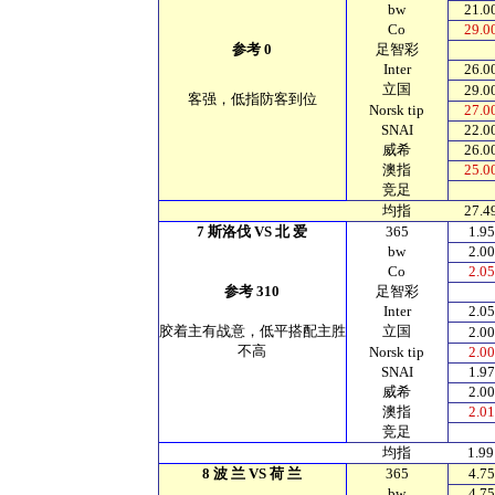
bw
21.0
Co
29.0
参考 0
足智彩
Inter
26.0
立国
29.0
客强，低指防客到位
Norsk tip
27.0
SNAI
22.0
威希
26.0
澳指
25.0
竞足
均指
27.4
7 斯洛伐 VS 北 爱
365
1.95
bw
2.00
Co
2.05
参考 310
足智彩
Inter
2.05
胶着主有战意，低平搭配主胜
立国
2.00
不高
Norsk tip
2.00
SNAI
1.97
威希
2.00
澳指
2.01
竞足
均指
1.99
8 波 兰 VS 荷 兰
365
4.75
bw
4.75