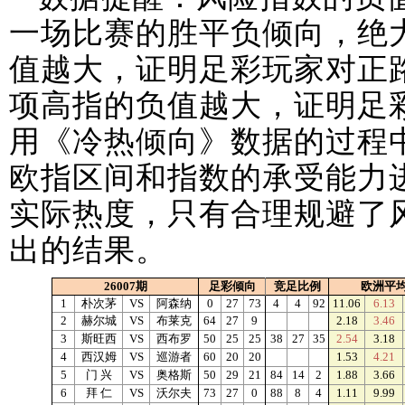
一场比赛的胜平负倾向，绝
值越大，证明足彩玩家对正
项高指的负值越大，证明足
用《冷热倾向》数据的过程
欧指区间和指数的承受能力
实际热度，只有合理规避了
出的结果。
26007期
足彩倾向
竞足比例
欧洲平
1
朴次茅
VS
阿森纳
0
27
73
4
4
92
11.06
6.13
2
赫尔城
VS
布莱克
64
27
9
2.18
3.46
3
斯旺西
VS
西布罗
50
25
25
38
27
35
2.54
3.18
4
西汉姆
VS
巡游者
60
20
20
1.53
4.21
5
门 兴
VS
奥格斯
50
29
21
84
14
2
1.88
3.66
6
拜 仁
VS
沃尔夫
73
27
0
88
8
4
1.11
9.99