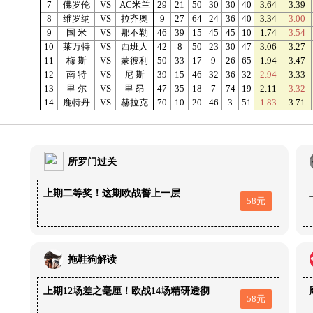
7
佛罗伦
VS
AC米兰
29
21
50
30
30
40
3.64
3.39
8
维罗纳
VS
拉齐奥
9
27
64
24
36
40
3.34
3.00
9
国 米
VS
那不勒
46
39
15
45
45
10
1.74
3.54
10
莱万特
VS
西班人
42
8
50
23
30
47
3.06
3.27
11
梅 斯
VS
蒙彼利
50
33
17
9
26
65
1.94
3.47
12
南 特
VS
尼 斯
39
15
46
32
36
32
2.94
3.33
13
里 尔
VS
里 昂
47
35
18
7
74
19
2.11
3.32
14
鹿特丹
VS
赫拉克
70
10
20
46
3
51
1.83
3.71
所罗门过关
上期二等奖！这期欧战誓上一层
58元
拖鞋狗解读
上期12场差之毫厘！欧战14场精研透彻
58元