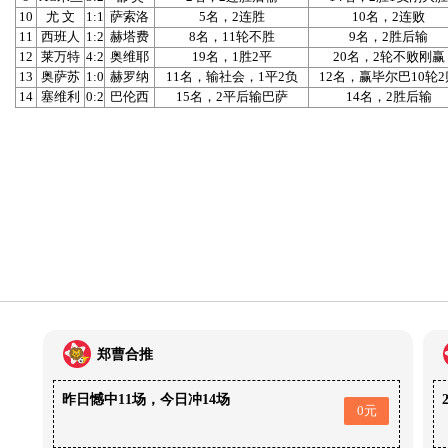
10
尤 文
1:1
萨索洛
5名，2连胜
10名，2连败
11
西班人
1:2
赫塔费
8名，11轮不胜
9名，2胜后输
12
莱万特
4:2
奥维耶
19名，1胜2平
20名，2轮不败刚赢
13
奥萨苏
1:0
赫罗纳
11名，输社会，1平2负
12名，赢毕尔巴10轮2
14
塞维利
0:2
巴伦西
15名，2平后输巴萨
14名，2胜后输
郑曹合推
昨日憾中11场，今日冲14场
0元