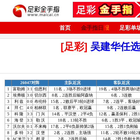
首页
金手指日报
足彩单
[足彩]
吴建华任选
26047对阵
主队近况
客队近况
1
富勒姆
3:1
伯恩利
11名，3场不胜0进球
19名，4场不胜两场0
2
埃弗顿
3:0
切尔西
8名，2连胜后输阿森纳
6名，3连败
3
利 兹
0:0
布伦特
15名，2败后平3轮0进球
7名，2连平，客场好
4
拜 仁
4:0
柏林联
1名，联赛平，欧冠赢
9名，2连败后赢
5
科 隆
3:3
门 兴
14名，平汉堡，2平4负
12名，赢圣保利，2胜
6
海 登
3:3
勒 沃
18名，13轮不胜
6名，1胜3平，欧冠
7
沃尔夫
0:1
不来梅
17名，2平6负新帅第2场
15名，2胜1负刚输
8
多 特
3:2
汉 堡
2名，2连胜，主场强
11名，2轮不败10轮2
9
AC米兰
3:2
都 灵
2名，2连胜后输
14名，2胜1负刚大胜