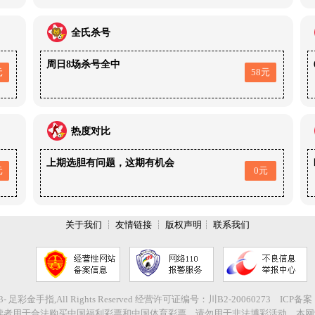
全氏杀号
周日8场杀号全中
元
58元
热度对比
上期选胆有问题，这期有机会
元
0元
关于我们
┊
友情链接
┊
版权声明
┊
联系我们
2003- 足彩金手指,All Rights Reserved 经营许可证编号：川B2-20060273 ICP备
读者用于合法购买中国福利彩票和中国体育彩票，请勿用于非法博彩活动，本