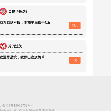
吴建华任选9
62万13场不服，本期平局低于5场
58元
冷刀过关
欧冠尽是坑，欧罗巴这次简单
0元
案：
蜀ICP备13012752号-4
网站不承担因此而引起的后果及关联责任。