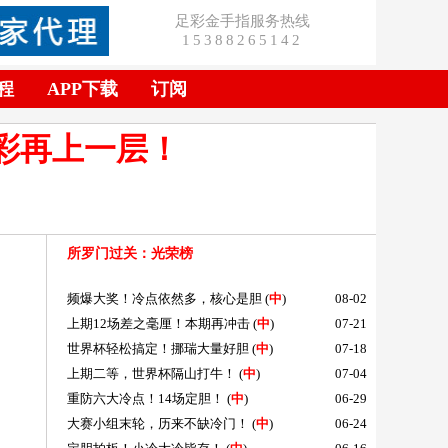
足彩金手指服务热线
15388265142
程
APP下载
订阅
彩再上一层！
所罗门过关
：光荣榜
频爆大奖！冷点依然多，核心是胆
(
中
)
08-02
上期12场差之毫厘！本期再冲击
(
中
)
07-21
世界杯轻松搞定！挪瑞大量好胆
(
中
)
07-18
上期二等，世界杯隔山打牛！
(
中
)
07-04
重防六大冷点！14场定胆！
(
中
)
06-29
大赛小组末轮，历来不缺冷门！
(
中
)
06-24