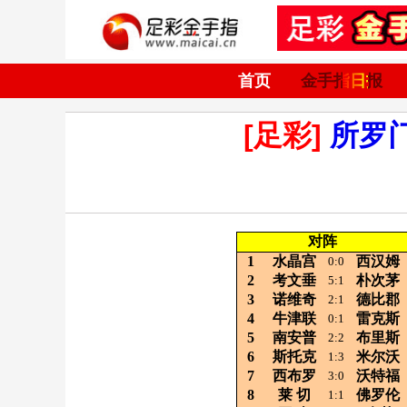
首页
金手指日报
[足彩]
所罗
对阵
1
水晶宫
西汉姆
0:0
2
考文垂
朴次茅
5:1
3
诺维奇
德比郡
2:1
4
牛津联
雷克斯
0:1
5
南安普
布里斯
2:2
6
斯托克
米尔沃
1:3
7
西布罗
沃特福
3:0
8
莱
切
佛罗伦
1:1