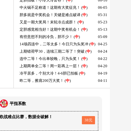
定胆拍板！小冷大冷皆存！
(
中
)
06-16
中火锅不足称道！这期有大奖征兆！
(
中
)
06-05
胆多就是中奖机会！关键是难点破译
(
中
)
05-31
又是一期大奖局！末轮冷点成群！
(
中
)
05-23
定胆感觉相当好！这期中奖有机会！
(
中
)
05-13
有些意想不到的冷负，胆不少！
(
中
)
05-09
14场四连中，二等太多！今日只为头奖冲
(
中
)
04-25
上期错荷甲30，连续三期二等了！突破
(
中
)
04-24
连中二等！今出单较晚，只为头奖！
(
中
)
04-22
上期两单全二等！周一彩再上一层！
(
中
)
04-20
冷平居多，个别大冷！4-6胆已拍板
(
中
)
04-19
昨二等，擦肩200万大奖！
(
中
)
04-11
平指系数
欧战难点比赛，数据全破解！
38元