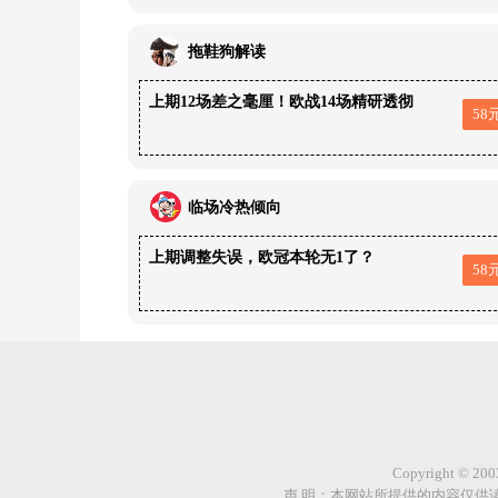
拖鞋狗解读
上期12场差之毫厘！欧战14场精研透彻
58
临场冷热倾向
上期调整失误，欧冠本轮无1了？
58
Copyright © 
声 明：本网站所提供的内容仅供