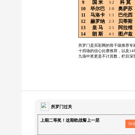
9
国
米
科
莫
3:2
10
毕尔巴
奥萨苏
1:0
11
马洛卡
巴伦西
1:1
12
赫罗纳
贝蒂斯
2:3
13
皇
马
阿拉维
2:1
14
朗
斯
图卢兹
4:1
所罗门是买彩网的骨干级推荐专
十四场的信心比赛推荐，以及1
九场中奖更是不计其数，栏目深
所罗门过关
上期二等奖！这期欧战誓上一层
58