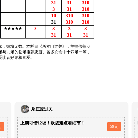
31
31
310
3
31
310
10
310
310
31
310
310
3
3
3
★★★★★
3
31
31
31
家，拥粉无数。本栏目《所罗门过关》，主提供每期
4场与九场的临场推荐态度。曾多次命中十四场一等，
受读者好评和喜爱。
杀庄匠过关
上期可惜12场！欧战难点看细节！
元
58元