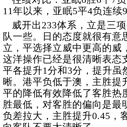
11年以来，亚眠5平4负连续
威开出233体系，立是三
队一些。日的态度就很有意
立，平选择立威中更高的威
这洋操作已经是很清晰表态
平各提升1分和3分，提升虽
晰。港平负低于澳，主胜提升
平的降低有效降低了客胜热
胜最低，对客胜的偏向是最
负差拉大，主胜提升0.45，