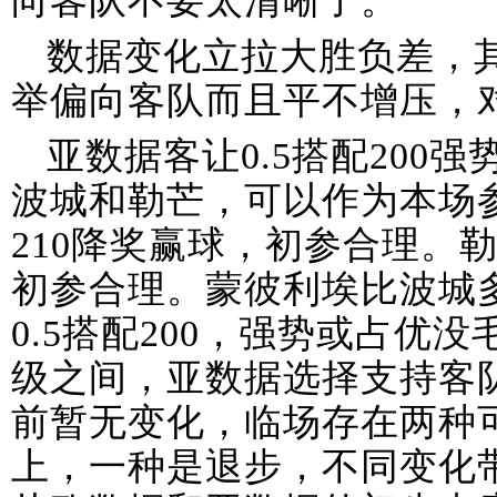
向客队不要太清晰了。
数据变化立拉大胜负差，
举偏向客队而且平不增压，
亚数据客让0.5搭配200
波城和勒芒，可以作为本场参
210降奖赢球，初参合理。勒
初参合理。蒙彼利埃比波城多
0.5搭配200，强势或占优
级之间，亚数据选择支持客
前暂无变化，临场存在两种
上，一种是退步，不同变化