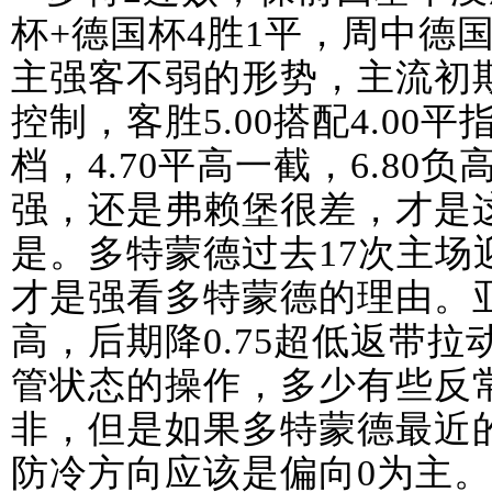
杯+德国杯4胜1平，周中德
主强客不弱的形势，主流初期1
控制，客胜5.00搭配4.00平
档，4.70平高一截，6.8
强，还是弗赖堡很差，才是
是。多特蒙德过去17次主场
才是强看多特蒙德的理由。亚初
高，后期降0.75超低返带
管状态的操作，多少有些反
非，但是如果多特蒙德最近
防冷方向应该是偏向0为主。