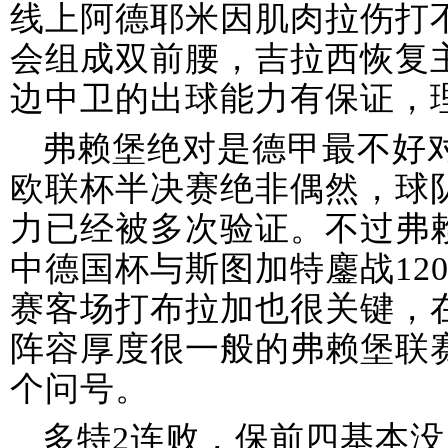
线上阿德耶米因肌肉拉伤打
会组成双前腰，吉拉西恢复
边中卫的出球能力有保证，
弗赖堡绝对是德甲最不好
欧联杯半决赛绝非偶然，球
力已经被多次验证。不过弗
中德国杯与斯图加特鏖战12
赛客场打布拉加也很关键，
阵容厚度很一般的弗赖堡联
个问号。
多特2连败，保前四基本