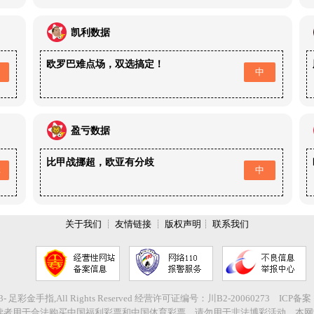
凯利数据
欧罗巴难点场，双选搞定！
中
盈亏数据
比甲战挪超，欧亚有分歧
元
中
关于我们
┊
友情链接
┊
版权声明
┊
联系我们
2003- 足彩金手指,All Rights Reserved 经营许可证编号：川B2-20060273 ICP备
读者用于合法购买中国福利彩票和中国体育彩票，请勿用于非法博彩活动，本