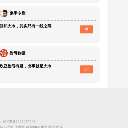
鬼手专栏
胆和大冷，其实只有一线之隔
中
盈亏数据
欧亚盈亏有疑，出事就是大冷
0元
案：
蜀ICP备13012752号-4
网站不承担因此而引起的后果及关联责任。