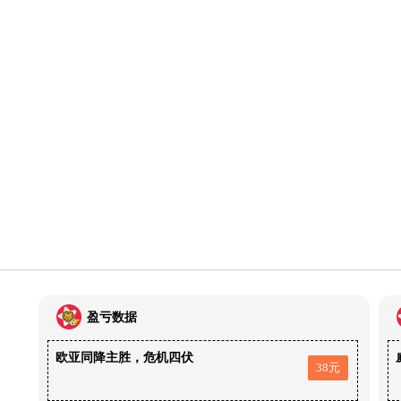
盈亏数据
欧亚同降主胜，危机四伏
38元