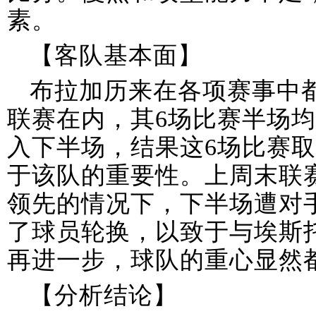
素。
【客队基本面】
布拉加历来在各项赛事中
联赛在内，其6场比赛半场均
入下半场，结果这6场比赛取
于该队的重要性。上周末联
领先的情况下，下半场遭对
了球员轮换，以致于与埃斯托
再进一步，球队的重心显然
【分析结论】