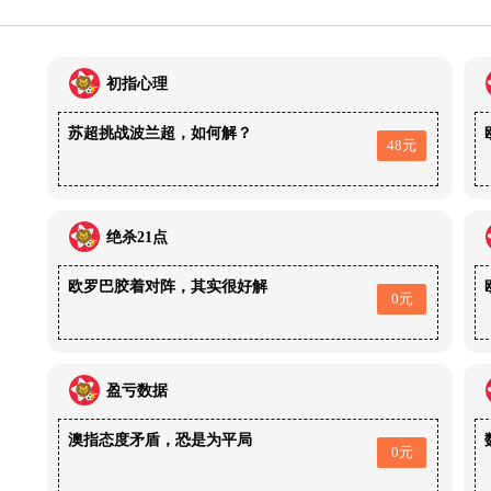
初指心理
苏超挑战波兰超，如何解？
48元
绝杀21点
欧罗巴胶着对阵，其实很好解
0元
盈亏数据
澳指态度矛盾，恐是为平局
0元