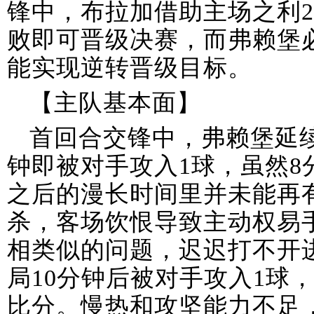
锋中，布拉加借助主场之利2
败即可晋级决赛，而弗赖堡
能实现逆转晋级目标。
【主队基本面】
首回合交锋中，弗赖堡延
钟即被对手攻入1球，虽然8
之后的漫长时间里并未能再
杀，客场饮恨导致主动权易
相类似的问题，迟迟打不开
局10分钟后被对手攻入1球
比分。慢热和攻坚能力不足