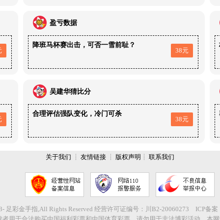
盈亏数据
降班马杯赛出击，可否一雪前耻？
元
38元
吴建华猜比分
合理评估强队变化，冷门可杀
元
38元
关于我们
┊
友情链接
┊
版权声明
┊
联系我们
2003- 足彩金手指,All Rights Reserved 经营许可证编号：川B2-20060273 ICP备
读者用于合法购买中国福利彩票和中国体育彩票，请勿用于非法博彩活动，本