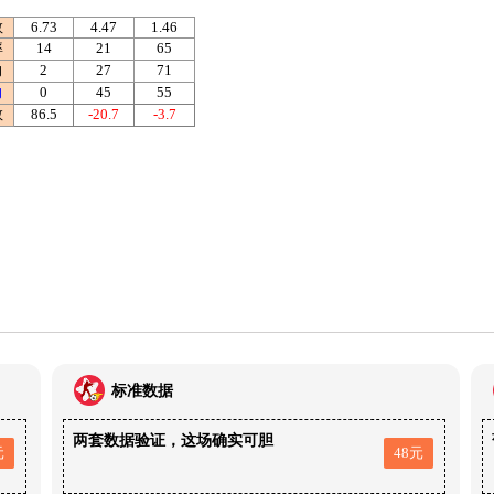
数
6.73
4.47
1.46
率
14
21
65
向
2
27
71
向
0
45
55
数
86.5
-20.7
-3.7
标准数据
两套数据验证，这场确实可胆
元
48元