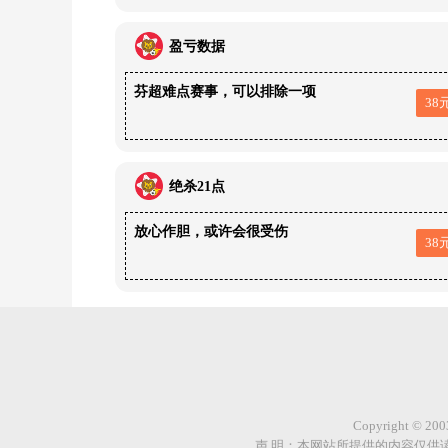
盈亏数据
芬超难点赛事，可以排除一项
38
绝杀21点
放心作胆，或许会很受伤
38
Copyright © 
声 明：本网站所提供的内容仅供