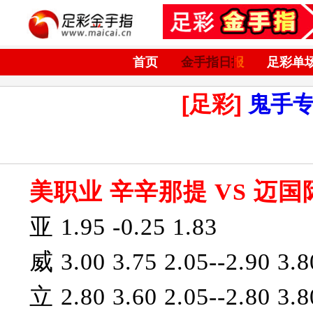
首页
金手指日报
足彩单
[足彩]
鬼手
美职业 辛辛那提 VS 迈国
亚 1.95 -0.25 1.83
威 3.00 3.75 2.05--2.90 3.8
立 2.80 3.60 2.05--2.80 3.8