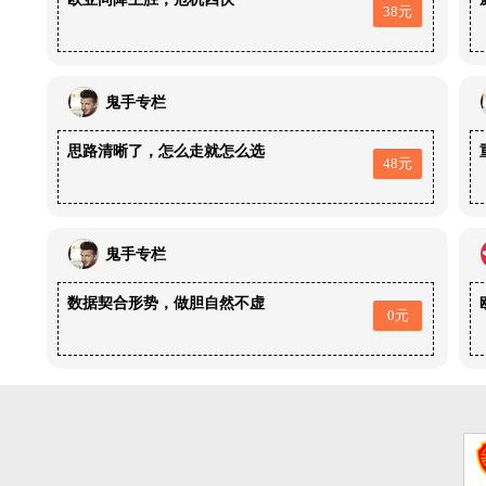
38元
鬼手专栏
思路清晰了，怎么走就怎么选
48元
鬼手专栏
数据契合形势，做胆自然不虚
0元