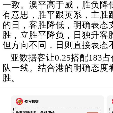
一致。澳平高于威，胜负降
有意思，胜平跟英系，主胜
的日，客胜降低，明确表态
胜，立胜平降负，日独升客
但方向不同，日则直接表态
亚数据客让0.25搭配18
队一线。结合港的明确态度
胜。
盈亏数据
欧亚同降主胜，危机四伏