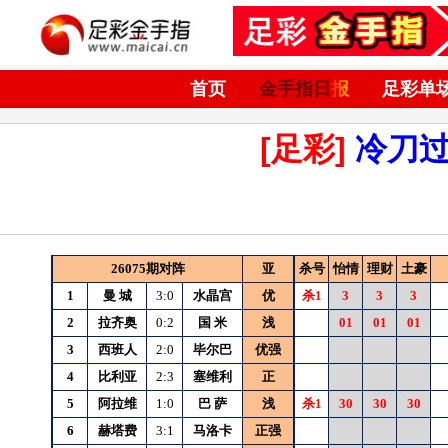
首页
金手指日报
足彩单
[足彩]
冷刀
26075期对阵
亚
杀号
怡情
理财
土豪
1
曼
城
3:0
水晶宫
优
杀1
3
3
3
2
拉齐奥
0:2
国
米
浅
01
01
01
3
西班人
2:0
毕尔巴
优强
4
比利亚
2:3
塞维利
正
5
阿拉维
1:0
巴
萨
浅
杀1
30
30
30
6
赫塔费
3:1
马洛卡
正强