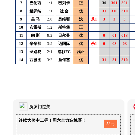
7
巴伦西
1:1
巴列卡
正
30
301
301
8
赫罗纳
1:1
社
会
优
31
310
310
9
皇
马
2:0
奥维耶
浅
杀1
3
3
3
10
布雷斯
1:2
斯特堡
正
11
朗
斯
0:2
日尔曼
优
0
01
013
12
辛辛那
3:5
迈国际
优
杀1
0
03
03
13
圣路易
2:1
洛杉FC
浅正
14
西雅图
3:2
圣何塞
优
31
31
310
所罗门过关
连续大奖中二等！周六全力造惊喜！
58元