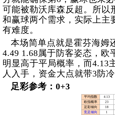
可能被勒沃库森反超。所以
和赢球两个需求，实际上主要
有难度。
本场简单点就是霍芬海姆还
4.49 1.68属于防客姿态，
明显高于平局概率，而4.1
人入手，资金大点就带3防
足彩参考：0+3
平均指数
4.13
欧指概率
23
足彩倾向
18
竞足倾向
1