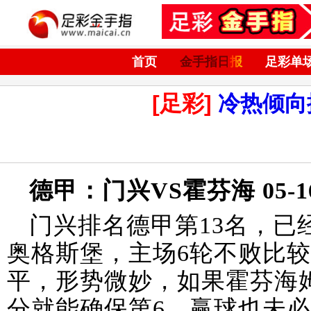
首页
金手指日报
足彩单
[足彩]
冷热倾向
德甲：门兴VS霍芬海 05-16 
门兴排名德甲第13名，已
奥格斯堡，主场6轮不败比较
平，形势微妙，如果霍芬海
分就能确保第6，赢球也未