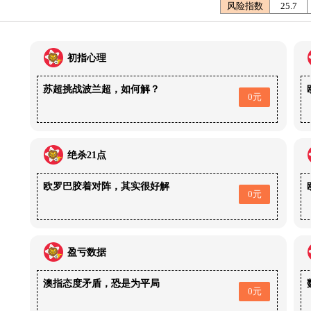
风险指数
25.7
初指心理
苏超挑战波兰超，如何解？
0元
绝杀21点
欧罗巴胶着对阵，其实很好解
0元
盈亏数据
澳指态度矛盾，恐是为平局
0元