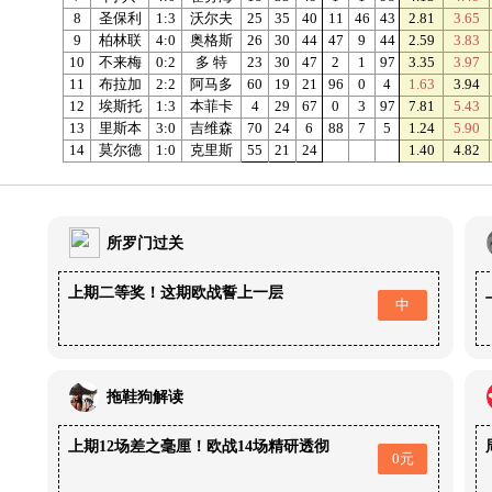
8
圣保利
1:3
沃尔夫
25
35
40
11
46
43
2.81
3.65
9
柏林联
4:0
奥格斯
26
30
44
47
9
44
2.59
3.83
10
不来梅
0:2
多 特
23
30
47
2
1
97
3.35
3.97
11
布拉加
2:2
阿马多
60
19
21
96
0
4
1.63
3.94
12
埃斯托
1:3
本菲卡
4
29
67
0
3
97
7.81
5.43
13
里斯本
3:0
吉维森
70
24
6
88
7
5
1.24
5.90
14
莫尔德
1:0
克里斯
55
21
24
1.40
4.82
所罗门过关
上期二等奖！这期欧战誓上一层
中
拖鞋狗解读
上期12场差之毫厘！欧战14场精研透彻
0元