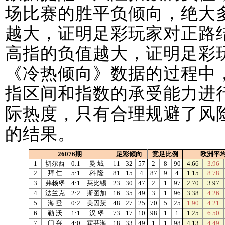
场比赛的胜平负倾向，绝大
越大，证明足彩玩家对正路
高指的负值越大，证明足彩
《冷热倾向》数据的过程中
指区间和指数的承受能力进
际热度，只有合理规避了风
的结果。
26076期
足彩倾向
竞足比例
欧洲平
1
切尔西
0:1
曼 城
11
32
57
2
8
90
4.66
3.96
2
拜 仁
5:1
科 隆
81
15
4
87
9
4
1.15
8.78
3
弗赖堡
4:1
莱比锡
23
30
47
2
1
97
2.70
3.97
4
法兰克
2:2
斯图加
16
35
49
3
1
96
3.38
4.26
5
海 登
0:2
美因茨
48
27
25
70
5
25
1.90
4.21
6
勒 沃
1:1
汉 堡
73
17
10
98
1
1
1.25
6.50
7
门 兴
4:0
霍芬海
18
33
49
1
1
98
4.13
4.49