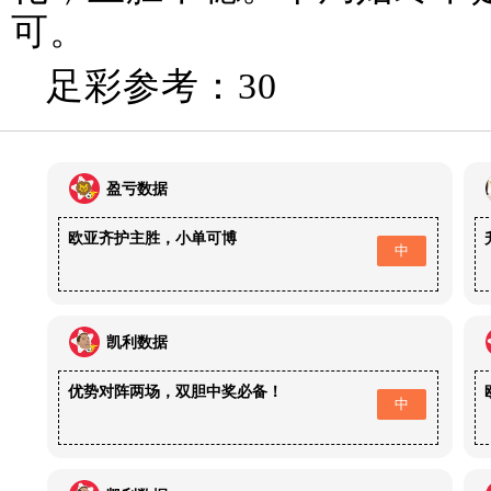
可。
足彩参考：30
盈亏数据
欧亚齐护主胜，小单可博
中
凯利数据
优势对阵两场，双胆中奖必备！
中