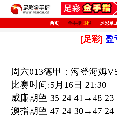
首页
金手指日报
足彩单
[足彩]
盈
周六013德甲：海登海姆V
比赛时间:5月16日 21:30
威廉期望 35 24 41→48 23 
澳指期望 47 24 30→47 24 