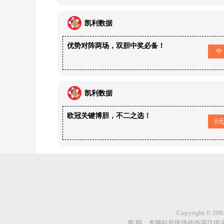
凯利数据
优势对阵两场，双胆中奖必备！
中
凯利数据
欧冠关键博胆，不二之选！
0
Copyright © 
声 明：本网站所提供的内容仅供