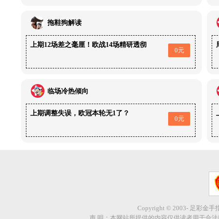
拖鞋狗解读
上期12场差之毫厘！欧战14场精研透彻
0元
临场冷热倾向
上期调整失误，欧冠本轮无1了？
0元
Copyright © 2003- 足彩金
声 明：本网站所提供的内容仅供读者用于合