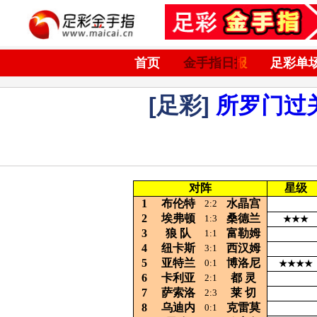
首页
金手指日报
足彩单
[足彩]
所罗门过
对阵
星级
1
布伦特
水晶宫
2:2
2
埃弗顿
桑德兰
1:3
★★★
3
狼 队
富勒姆
1:1
4
纽卡斯
西汉姆
3:1
5
亚特兰
博洛尼
0:1
★★★★
6
卡利亚
都
灵
2:1
7
萨索洛
莱
切
2:3
8
乌迪内
克雷莫
0:1