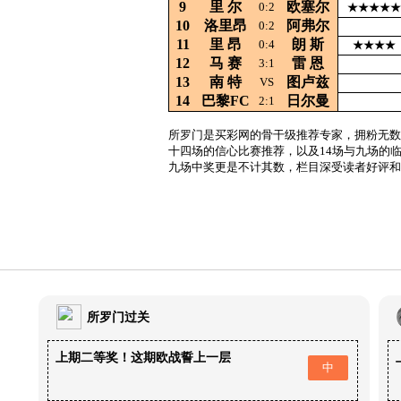
9
里
尔
欧塞尔
0:2
★★★★★
10
洛里昂
阿弗尔
0:2
11
里
昂
朗
斯
0:4
★★★★
12
马
赛
雷
恩
3:1
13
南
特
图卢兹
VS
14
巴黎FC
日尔曼
2:1
所罗门是买彩网的骨干级推荐专家，拥粉无数
十四场的信心比赛推荐，以及14场与九场的
九场中奖更是不计其数，栏目深受读者好评和
所罗门过关
上期二等奖！这期欧战誓上一层
中