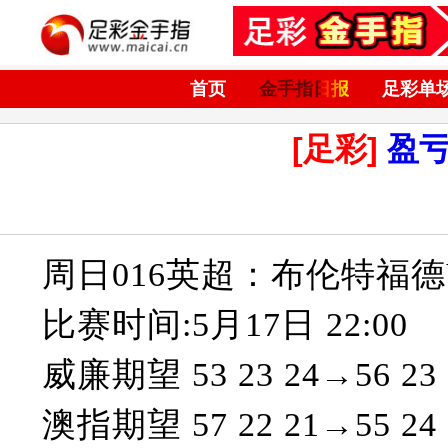
首页
金手指日报
足彩单
[足彩]
盈
周日016英超：布伦特福德
比赛时间:5月17日 22:00
威廉期望 53 23 24→56 23 
澳指期望 57 22 21→55 24 