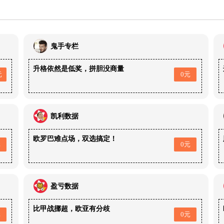
鬼手专栏
升格依然是低奖，拼胆没商量
元
0元
凯利数据
欧罗巴难点场，双选搞定！
元
0元
盈亏数据
比甲战挪超，欧亚有分歧
元
0元