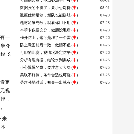
可胆的比赛，不放心加平即可
(
中
)
08-01
数据强的不得了，要小心对待
(
中
)
08-01
数据优势足够，烂队也能拼胆
(
中
)
07-28
题材足够充分，就看你用不用
(
中
)
07-28
本菲卡数据充分，做胆没毛病
(
中
)
07-28
有一
强开防上，这可是埋了一个雷
(
中
)
07-26
防上意图前后一致，做胆不虚
(
中
)
07-26
曼争夺
可胆的比赛，视情况决定防平
(
中
)
07-26
已经飞
分析有理有据，结论水到渠成
(
中
)
07-25
比
小心翼翼的防，要注意大大冷
(
中
)
07-25
美联不好搞，条件合适也可碰
(
中
)
07-25
肯定
芬超强弱对话，初参一出就有
(
中
)
07-25
，无视
选择，
重。
下来
基本