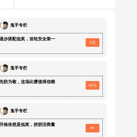
鬼手专栏
退步搭配低奖，首轮安全第一
0元
鬼手专栏
先防为敬，这场比赛值得信赖
48元
鬼手专栏
升格依然是低奖，拼胆没商量
中