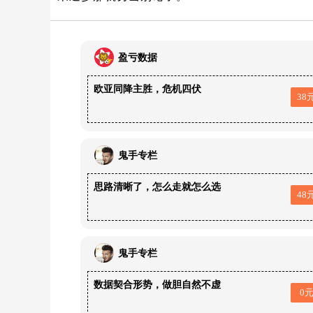
盈亏数据
欧亚同降主胜，危机四伏
38
鬼手专栏
思路清晰了，怎么走就怎么选
48
鬼手专栏
数据契合形势，做胆自然不虚
0