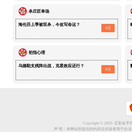
杀庄匠单场
海伦芬上季被双杀，今改写命运？
0元
初指心理
乌德勒支残阵出战，克星效应还行？
0元
Copyright © 2003- 足彩金
声 明：本网站所提供的内容仅供读者用于合