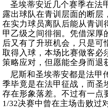
圣埃蒂安近几个赛季在法
露出球队在青训层面的断层
在实力球员离队后能从青训
甲乙级之间徘徊。凭借深厚
后又有了升班机会，只是可
取得入球，本场比赛做客必
策略应对，但愿能全身而退
尼斯和圣埃蒂安都是法甲
季毕竟是在法甲征战，而圣
存在形象落差。不过有一点
1/32决赛中曾在主场击败