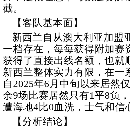
截。
【客队基本面】
新西兰自从澳大利亚加盟
一档存在，每每获得附加赛
获得了直接出线名额，也就
新西兰整体实力有限，在一
自2025年6月中旬以来居
余9场比赛居然只有1平8负
遭海地4比0血洗，士气和信
【分析结论】