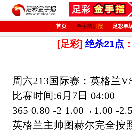
首页
金手指日报
足彩单
[足彩]
绝杀21点
周六213国际赛：英格兰V
比赛时间:6月7日 04:00
365 0.80 -2 1.00→1.00 -2.5
英格兰主帅图赫尔完全按