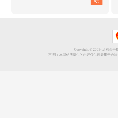
0元
Copyright © 2003- 足彩金
声 明：本网站所提供的内容仅供读者用于合