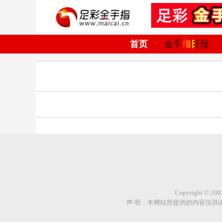
首页
金手指日报
Copyright © 
声 明：本网站所提供的内容仅供