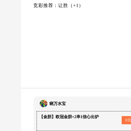
竞彩推荐：让胜（+1）
晓万水宝
【金胆】欧冠金胆+2串1信心出炉
0