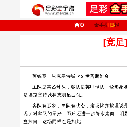
首页
金手指日报
[竞足
英锦赛：埃克塞特城 VS 伊普斯维奇
主队是英乙球队，客队是英甲球队，论形象
是埃克塞特城状态明显占优。
客队有形象，主队有状态，这场比赛按理说
现了对客队的示好，而后还进一步降水走向，明
盘方向，这场同样也是如此。