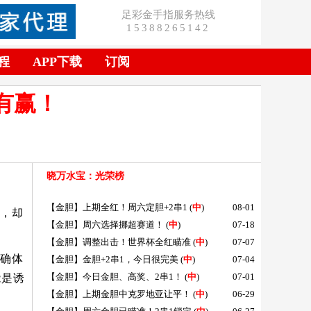
足彩金手指服务热线
15388265142
程
APP下载
订阅
有赢！
晓万水宝
：光荣榜
【金胆】上期全红！周六定胆+2串1
(
中
)
08-01
，却
【金胆】周六选择挪超赛道！
(
中
)
07-18
【金胆】调整出击！世界杯全红瞄准
(
中
)
07-07
确体
【金胆】金胆+2串1，今日很完美
(
中
)
07-04
【金胆】今日金胆、高奖、2串1！
(
中
)
07-01
能是诱
【金胆】上期金胆中克罗地亚让平！
(
中
)
06-29