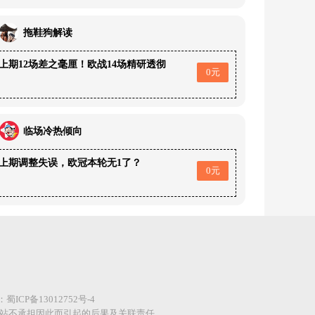
拖鞋狗解读
上期12场差之毫厘！欧战14场精研透彻
0元
临场冷热倾向
上期调整失误，欧冠本轮无1了？
0元
案：
蜀ICP备13012752号-4
网站不承担因此而引起的后果及关联责任。