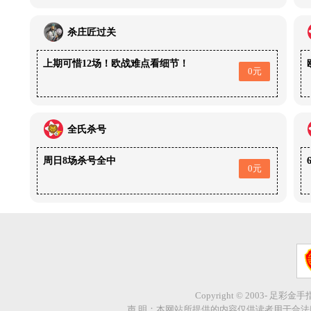
杀庄匠过关
上期可惜12场！欧战难点看细节！
0元
全氏杀号
周日8场杀号全中
0元
Copyright © 2003- 足彩金
声 明：本网站所提供的内容仅供读者用于合