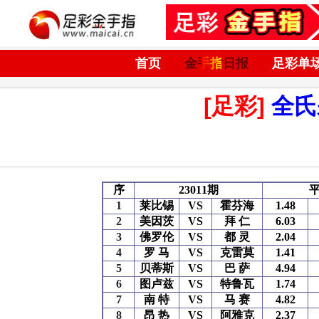
首页
金手指日报
足彩单
[足彩]
全氏
序
23011期
1
莱比锡
VS
霍芬海
1.48
2
美因茨
VS
拜
仁
6.03
3
佛罗伦
VS
都
灵
2.04
4
罗
马
VS
克雷莫
1.41
5
贝蒂斯
VS
巴
萨
4.94
6
图卢兹
VS
特鲁瓦
1.74
7
南
特
VS
马
赛
4.82
8
昂
热
VS
阿雅克
2.37