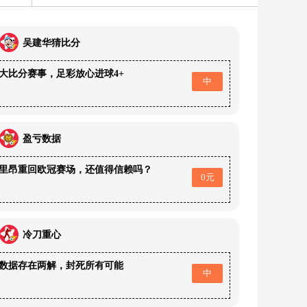
吴建华猜比分
大比分赛事，足彩放心进球4+
中
盈亏数据
里昂重回欧冠赛场，还值得信赖吗？
0元
冷刀重心
数据存在两解，封死所有可能
中