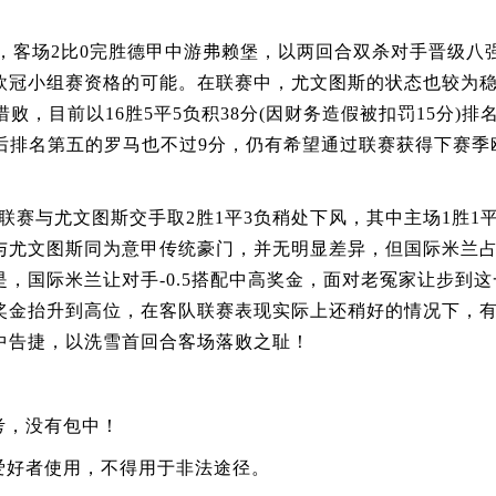
凯，客场2比0完胜德甲中游弗赖堡，以两回合双杀对手晋级八
欧冠小组赛资格的可能。在联赛中，尤文图斯的状态也较为
败，目前以16胜5平5负积38分(因财务造假被扣罚15分)排
后排名第五的罗马也不过9分，仍有希望通过联赛获得下赛季
联赛与尤文图斯交手取2胜1平3负稍处下风，其中主场1胜1
与尤文图斯同为意甲传统豪门，并无明显差异，但国际米兰
，国际米兰让对手-0.5搭配中高奖金，面对老冤家让步到这
奖金抬升到高位，在客队联赛表现实际上还稍好的情况下，
中告捷，以洗雪首回合客场落败之耻！
考，没有包中！
爱好者使用，不得用于非法途径。