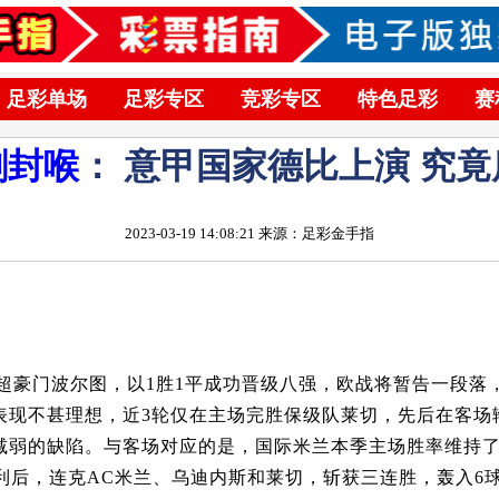
足彩单场
足彩专区
竞彩专区
特色足彩
赛
剑封喉
： 意甲国家德比上演 究
2023-03-19 14:08:21 来源：足彩金手指
葡超豪门波尔图，以1胜1平成功晋级八强，欧战将暂告一段落
表现不甚理想，近3轮仅在主场完胜保级队莱切，先后在客场
减弱的缺陷。与客场对应的是，国际米兰本季主场胜率维持
波利后，连克AC米兰、乌迪内斯和莱切，斩获三连胜，轰入6