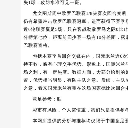
失1球，攻防水准可见一斑。
尤文图斯周中欧罗巴联赛1/8决赛次回合奏
仍有希望冲击欧罗巴联赛冠军，进而获得下赛季
近6轮联赛赢足5场，只在客战劲敌罗马之际0比1惜
分榜第七位，距离前四少赛一场有10分差距，落
巴联赛资格。
包括本赛季首回合交锋在内，国际米兰近6次
持不败，略有心理交手优势。形象上，国际米兰
场之利，有一定热度。数据方面，大部分给到的是
置，优势相当明显，有防主队之意。后续，主队
之意，看来国际米兰有望在这场国家德比次回合
竞足参考：胜
彩市有风险，个人需慎重，我们只是提供参
本网所提供的分析与推荐均仅限于中国竞足