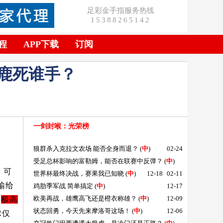
足彩金手指服务热线
15388265142
程
APP下载
订阅
竟鹿死谁手？
一剑封喉
：光荣榜
狼群杀入克拉文农场 能否全身而退？
(
中
)
02-24
受足总杯影响的富勒姆，能否在联赛中反弹？
(
中
)
，可
世界杯最终决战，赛果我已知晓
(
中
)
12-18
02-11
输给
鸡肋季军战 简单搞定
(
中
)
12-17
欧美再战，雄鹰高飞还是橙衣称雄？
(
中
)
12-09
了
极高
状态回勇，今天先来摩洛哥这场！
(
中
)
12-06
球仅