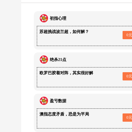
初指心理
苏超挑战波兰超，如何解？
0
绝杀21点
欧罗巴胶着对阵，其实很好解
0
盈亏数据
澳指态度矛盾，恐是为平局
0