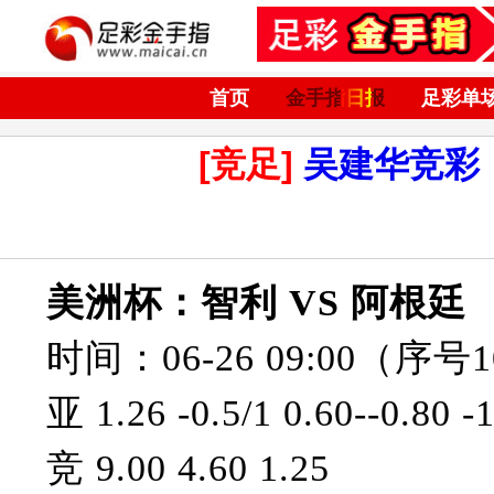
首页
金手指日报
足彩单
[竞足]
吴建华竞彩
美洲杯：智利 VS 阿根廷
时间：06-26 09:00（序号
亚 1.26 -0.5/1 0.60--0.80 -1
竞 9.00 4.60 1.25