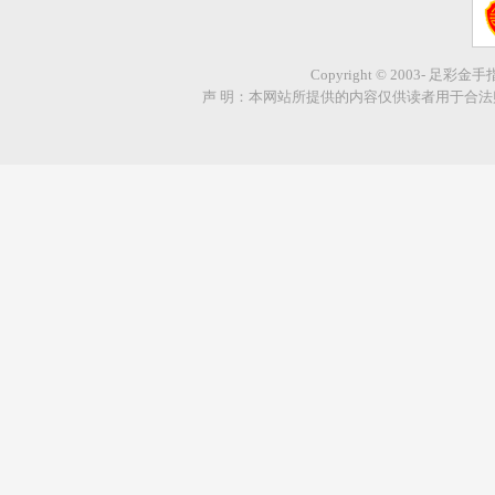
Copyright © 2003- 足彩金
声 明：本网站所提供的内容仅供读者用于合