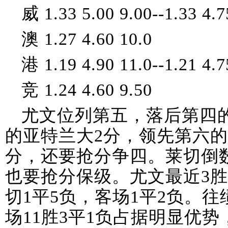
威 1.33 5.00 9.00--1.33 4.7
澳 1.27 4.60 10.0
港 1.19 4.90 11.0--1.21 4.7
竞 1.24 4.60 9.50
尤文位列第五，落后第四
的亚特兰大2分，领先第六的
分，还要抢分争四。莱切倒
也要抢分保级。尤文最近3胜
切1平5负，客场1平2负。往
场11胜3平1负占据明显优势