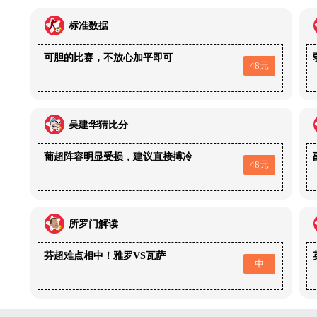
标准数据
可胆的比赛，不放心加平即可
48元
吴建华猜比分
葡超阵容明显受损，建议直接搏冷
48元
所罗门解读
芬超难点相中！雅罗VS瓦萨
中