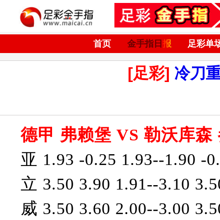
首页
金手指日报
足彩单
[足彩]
冷刀
德甲 弗赖堡 VS 勒沃库森
亚 1.93 -0.25 1.93--1.90 -0
立 3.50 3.90 1.91--3.10 3.5
威 3.50 3.60 2.00--3.00 3.5