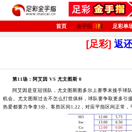
首页
金手指日报
足彩单
[足彩]
返
第11场：阿艾因 VS 尤文图斯 0
阿艾因是亚冠强队，尤文图斯图多尔上赛季末接手球
机会。尤文图斯过去不怎么打世俱杯，球队要争取更多引
热爱都要力争拿3分。客胜区间1.22，对应平指区间正常
365
12.00
5.75
bw
13.00
6.50
Co
12.00
6.00