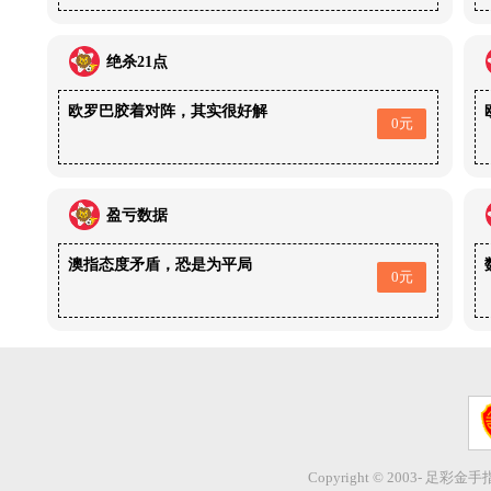
绝杀21点
欧罗巴胶着对阵，其实很好解
0元
盈亏数据
澳指态度矛盾，恐是为平局
0元
Copyright © 2003- 足彩金