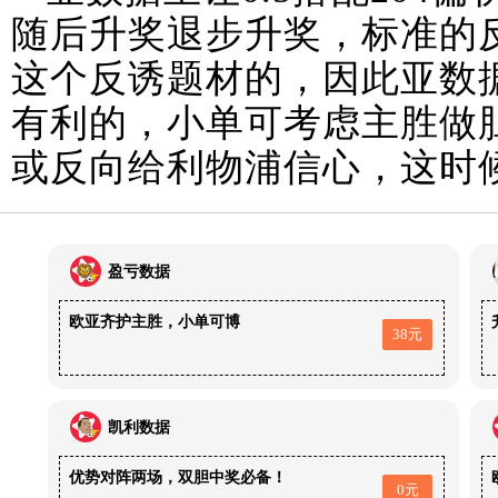
随后升奖退步升奖，标准的
这个反诱题材的，因此亚数
有利的，小单可考虑主胜做
或反向给利物浦信心，这时
盈亏数据
欧亚齐护主胜，小单可博
38元
凯利数据
优势对阵两场，双胆中奖必备！
0元