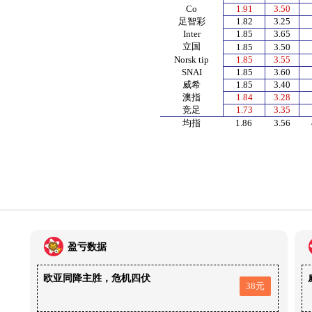
Co
1.91
3.50
足智彩
1.82
3.25
Inter
1.85
3.65
立国
1.85
3.50
Norsk tip
1.85
3.55
SNAI
1.85
3.60
威希
1.85
3.40
澳指
1.84
3.28
竞足
1.73
3.35
均指
1.86
3.56
盈亏数据
欧亚同降主胜，危机四伏
38元