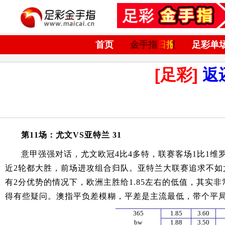
首页
金手指日报
足彩单
[足彩]
返
第11场：尤文VS亚特兰 31
意甲强强对话，尤文欧冠4比4多特，联赛客场1比1维
近2轮都大胜，前场进攻组合归队。亚特兰大联赛追求不如
有2分优势的情况下，欧洲主胜给1.85左右的低值，其实
得有些疑问。澳指平负差模糊，平差是主流最低，带个平
365
1.85
3.60
bw
1.88
3.50