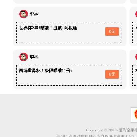
李林
世界杯2串1瞄准！挪威+阿根廷
0元
李林
两场世界杯！极限瞄准11倍+
0元
Copyright © 2003- 足彩金
声 明：本网站所提供的内容仅供读者用于合