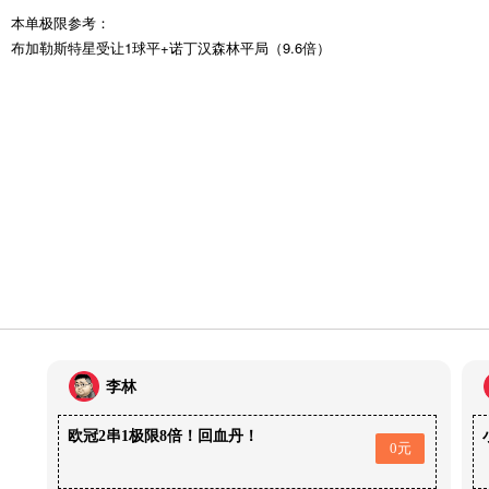
本单极限参考：
布加勒斯特星受让1球平+诺丁汉森林平局（9.6倍）
李林
欧冠2串1极限8倍！回血丹！
0元