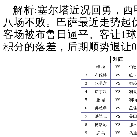
解析:塞尔塔近况回勇，
八场不败。巴萨最近走势起伏
客场被布鲁日逼平。客让1
积分的落差，后期顺势退让0.
对阵
1
维
拉
VS
伯恩
2
布伦特
VS
纽卡
3
水晶宫
VS
布赖
4
诺丁汉
VS
利兹
5
曼
城
VS
利物
6
弗赖堡
VS
圣保
7
法兰克
VS
美因
8
博洛尼
VS
那不
9
罗
马
VS
乌迪