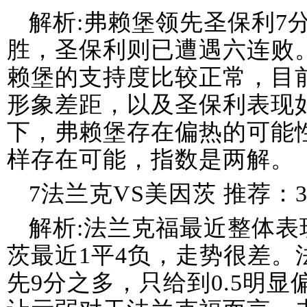
解析:弗赖堡领先圣保利7
胜，圣保利则已遭遇六连败。
赖堡的支持度比较正常，目
形象差距，以及圣保利表现
下，弗赖堡存在偏热的可能
样存在可能，指数是两解。
7法兰克VS美因茨 推荐：3
解析:法兰克福最近整体
茨最近1平4负，走势很差。
先9分之多，只给到0.5明