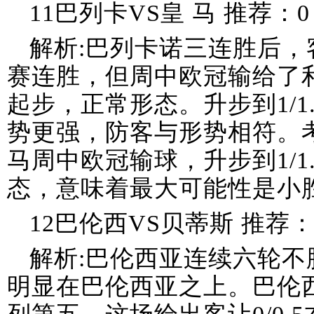
11巴列卡VS皇 马 推荐：0
解析:巴列卡诺三连胜后
赛连胜，但周中欧冠输给了
起步，正常形态。升步到1/1
势更强，防客与形势相符。
马周中欧冠输球，升步到1/1
态，意味着最大可能性是小
12巴伦西VS贝蒂斯 推荐：0
解析:巴伦西亚连续六轮
明显在巴伦西亚之上。巴伦