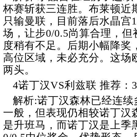
杯赛斩获三连胜。布莱顿近期
只输曼联，目前落后水晶宫
场，让步0/0.5尚算合理，
度稍有不足。后期小幅降奖
高位区域，未必充分。这场
两头。
4诺丁汉VS利兹联 推荐：3
解析:诺丁汉森林已经连
一般，但表现仍相较诺丁汉
是升班马，而诺丁汉是上季