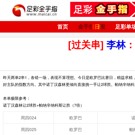
首页
金手指日报
足彩单
[过关串]
李林
：
昨天两单2串1，各错一场，表现不算理想。今日是欧罗巴比赛日，精益求精
好主队的指数方向。其中诺丁汉森林更倾向直接挑一手让2球胜。帕纳辛纳
本单极限参考：
诺丁汉森林让2球胜+帕纳辛纳科斯让胜（7倍）
周四024
欧罗巴
诺
周四025
欧罗巴
帕