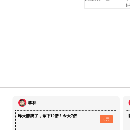
李林
昨天赚爽了，拿下12倍！今天7倍+
0元