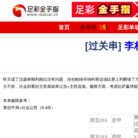
首页
金手指日报
足彩单
[过关串]
李
昨天诺丁汉森林顺利跑出没有问题，但在帕纳辛纳科斯这场比赛上判断错了
主不胜，社会则看好主胜基础单让负+主胜选项。极限方面，考虑比萨赢球
本单极限参考：
莱切平局+社会让胜（8.4倍）
周五016
意甲
周五019
西甲
V