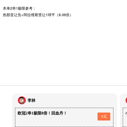
本单2串1极限参考：
热那亚让负+阿拉维斯受让1球平（8.06倍）
李林
欧冠2串1极限8倍！回血丹！
0元