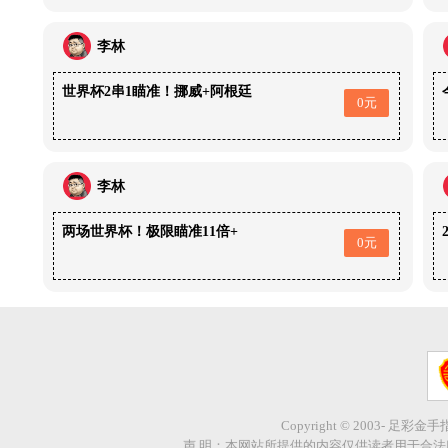
李林
世界杯2串1瞄准！挪威+阿根廷
0元
李林
两场世界杯！极限瞄准11倍+
0元
Copyright © 2003- 足彩金
声 明：本网站所提供的内容仅供读者用于合