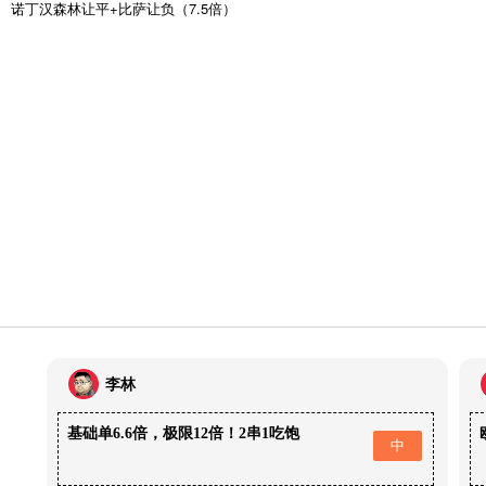
诺丁汉森林让平+比萨让负（7.5倍）
李林
基础单6.6倍，极限12倍！2串1吃饱
中