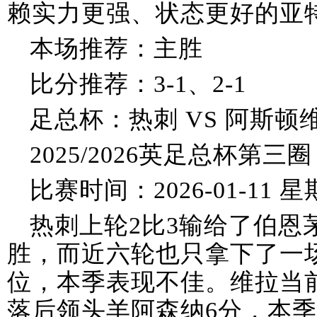
赖实力更强、状态更好的亚
本场推荐：主胜
比分推荐：3-1、2-1
足总杯：热刺 VS 阿斯顿
2025/2026英足总杯第三圈
比赛时间：2026-01-11 星期
热刺上轮2比3输给了伯恩
胜，而近六轮也只拿下了一场
位，本季表现不佳。维拉当
落后领头羊阿森纳6分，本