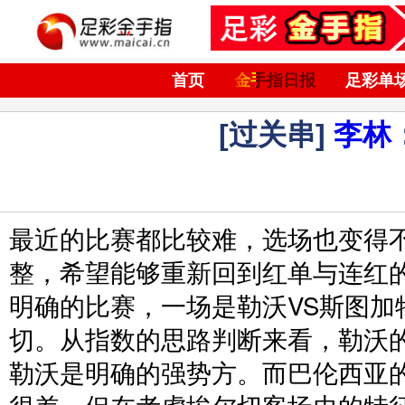
首页
金手指日报
足彩单
[过关串]
李林
最近的比赛都比较难，选场也变得
整，希望能够重新回到红单与连红
明确的比赛，一场是勒沃VS斯图加
切。从指数的思路判断来看，勒沃
勒沃是明确的强势方。而巴伦西亚
很差，但在考虑埃尔切客场虫的特