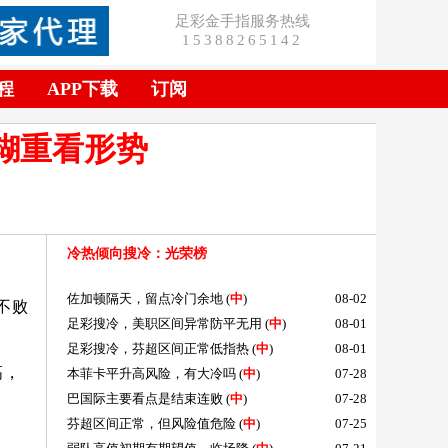
足彩金手指服务热线
15388265142
程
APP下载
订阅
糊重看形势
冷热倾向搜冷
：光荣榜
佐加顿隔天，留点冷门余地
(
中
)
08-02
不败
足彩搜冷，美职区间异常防平无用
(
中
)
08-01
足彩搜冷，芬超区间正常低指热
(
中
)
08-01
高，
本菲卡平升高风险，有大冷吗
(
中
)
07-28
巴国际主要看点是结束连败
(
中
)
07-28
芬超区间正常，但风险值危险
(
中
)
07-25