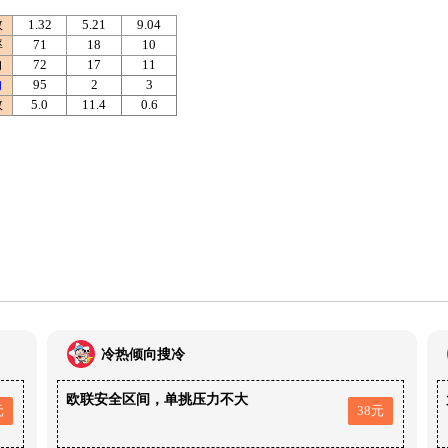
数
1.32
5.21
9.04
率
71
18
10
向
72
17
11
向
95
2
3
数
5.0
11.4
0.6
冷热倾向搜冷
欧联安全区间，单挑压力不大
元
38元