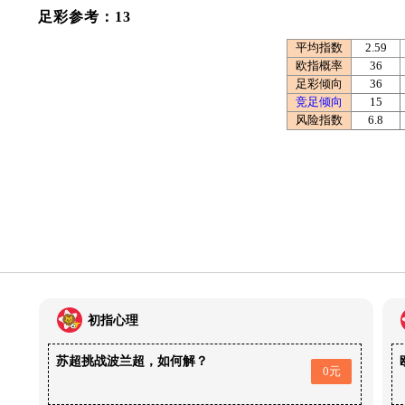
足彩参考：13
平均指数
2.59
欧指概率
36
足彩倾向
36
竞足倾向
15
风险指数
6.8
初指心理
苏超挑战波兰超，如何解？
0元