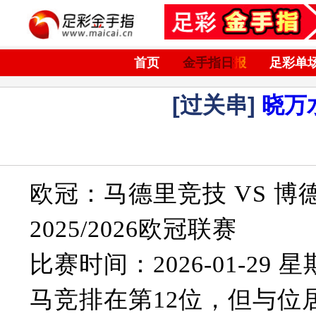
首页
金手指日报
足彩单
[过关串]
晓万
欧冠：马德里竞技 VS 博
2025/2026欧冠联赛
比赛时间：2026-01-29 星期
马竞排在第12位，但与位