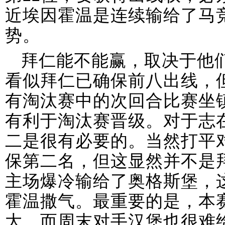
近埃因霍温是连续输给了马
势。
拜仁能不能赢，取决于他
看似拜仁已确保前八出线，
有淘汰赛中的次回合比赛坐
有利于淘汰赛晋级。对于志
二是很有必要的。当然打平
保第二名，但这显然并不是
主场爆冷输给了奥格斯堡，
霍温撒气。最重要的是，本
大，而周末对手汉堡也很难