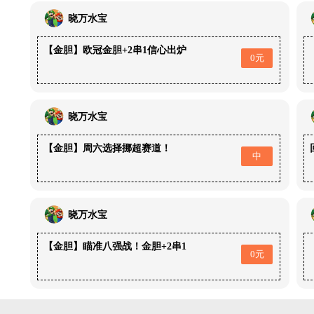
晓万水宝
【金胆】欧冠金胆+2串1信心出炉
0元
晓万水宝
【金胆】周六选择挪超赛道！
中
晓万水宝
【金胆】瞄准八强战！金胆+2串1
0元